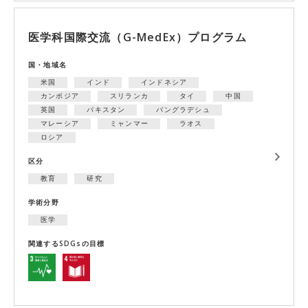
医学科国際交流（G-MedEx）プログラム
国・地域名
米国
インド
インドネシア
カンボジア
スリランカ
タイ
中国
英国
パキスタン
バングラデシュ
マレーシア
ミャンマー
ラオス
ロシア
区分
教育
研究
学術分野
医学
関連するSDGsの目標