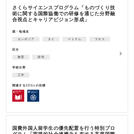
さくらサイエンスプログラム「ものづくり技
術に関する国際協働での研修を通じた分野融
合視点とキャリアビジョン形成」
国・地域名
カンボジア
タイ
ベトナム
ラオス
区分
教育
研究
学術分野
工学
関連するSDGsの目標
国費外国人留学生の優先配置を行う特別プロ
グラム「実践的社会連携力を有する高度国際