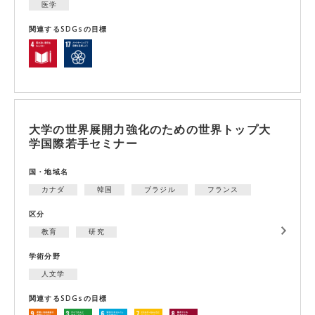
医学
関連するSDGsの目標
大学の世界展開力強化のための世界トップ大
学国際若手セミナー
国・地域名
カナダ
韓国
ブラジル
フランス
区分
教育
研究
学術分野
人文学
関連するSDGsの目標