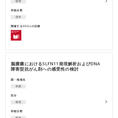
研究
学術分野
理学
関連するSDGsの目標
脳腫瘍におけるSLFN11発現解析およびDNA
障害型抗がん剤への感受性の検討
国・地域名
米国
区分
研究
学術分野
医学