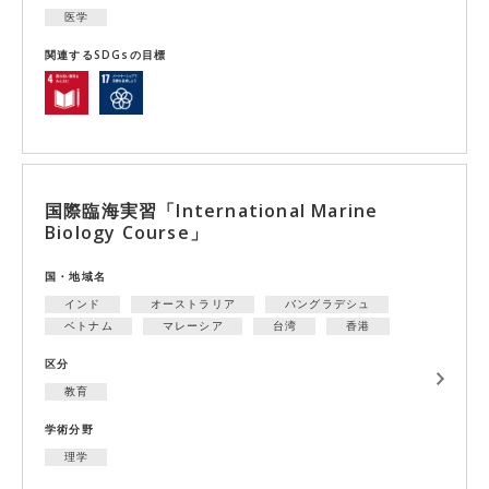
医学
関連するSDGsの目標
国際臨海実習「International Marine
Biology Course」
国・地域名
インド
オーストラリア
バングラデシュ
ベトナム
マレーシア
台湾
香港
区分
教育
学術分野
理学