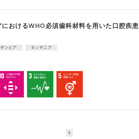
アにおけるWHO必須歯科材料を用いた口腔疾
ザンビア
タンザニア
1