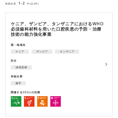
1-2
検索結果
件(全2件)
ケニア、ザンビア、タンザニアにおけるWHO
必須歯科材料を用いた口腔疾患の予防・治療
技術の能力強化事業
国・地域名
ケニア
ザンビア
タンザニア
区分
地域貢献
学術分野
歯学
関連するSDGsの目標