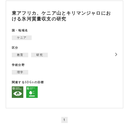
東アフリカ、ケニア山とキリマンジャロにお
ける氷河質量収支の研究
国・地域名
ケニア
区分
教育
研究
学術分野
理学
関連するSDGsの目標
1