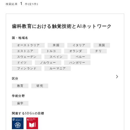
1
検索結果
件(全1件)
歯科教育における触覚技術とAIネットワーク
国・地域名
オーストラリア
米国
イタリア
英国
エストニア
トルコ
オランダ
チリ
スウェーデン
スペイン
ペルー
ドイツ
ノルウェー
ハンガリー
フィンランド
ルーマニア
区分
教育
研究
学術分野
歯学
関連するSDGsの目標