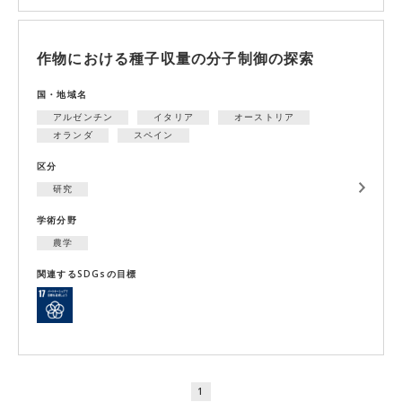
作物における種子収量の分子制御の探索
国・地域名
アルゼンチン
イタリア
オーストリア
オランダ
スペイン
区分
研究
学術分野
農学
関連するSDGsの目標
1