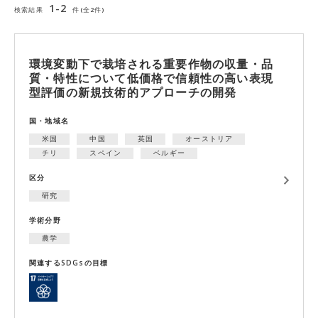
1-2
検索結果
件(全2件)
環境変動下で栽培される重要作物の収量・品
質・特性について低価格で信頼性の高い表現
型評価の新規技術的アプローチの開発
国・地域名
米国
中国
英国
オーストリア
チリ
スペイン
ベルギー
区分
研究
学術分野
農学
関連するSDGsの目標